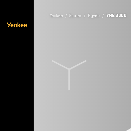
Yenkee
/
Gamer
/
Egyéb
/
YHB 3000