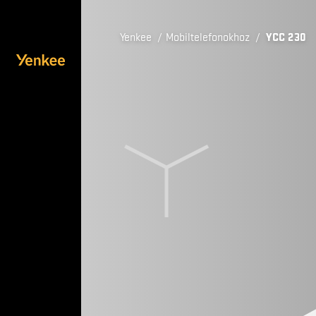
Yenkee
/
Mobiltelefonokhoz
/
YCC 230