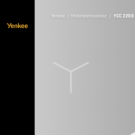
Yenkee
/
Mobiltelefonokhoz
/
YCC 2200