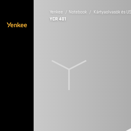
Yenkee
/
Notebook
/
Kártyaolvasók és U
YCR 401