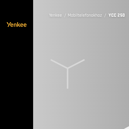
Yenkee
/
Mobiltelefonokhoz
/
YCC 250