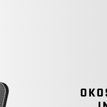
OKO
I