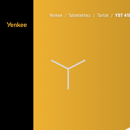
Yenkee
/
Tabletekhez
/
Tartók
/
YST 41