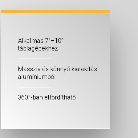
Alkalmas 7”–10”
táblagépekhez
Masszív és könnyű kialakítás
alumíniumból
360°-ban elfordítható