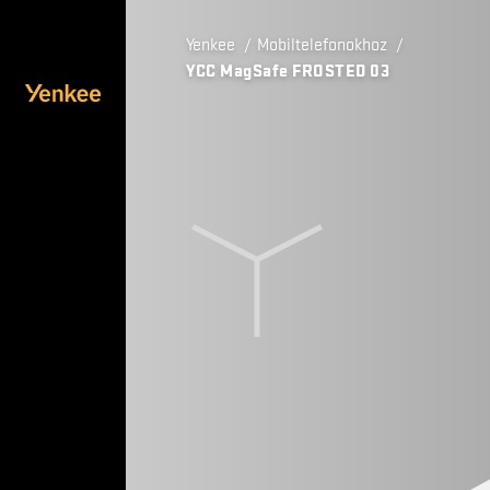
Yenkee
/
Mobiltelefonokhoz
/
YCC MagSafe FROSTED 03