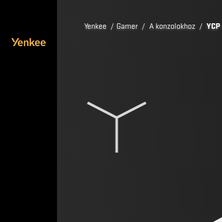
Yenkee
/
Gamer
/
A konzolokhoz
/
YCP