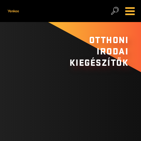
OTTHONI
IRODAI
KIEGÉSZÍTŐK